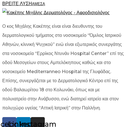
ΒΡΕΙΤΕ ΛΥΣΗ
ΑΜΕΣΑ
Ο κος Μιχάλης Κακέπης είναι είναι διευθυντης του
δερματολογικού τμήματος στο νοσοκομείο “Όμιλος Ιατρικού
Αθηνών, κλινική Ψυχικού” ενώ είναι εξωτερικός συνεργάτης
στα νοσοκομεία “Ερρίκος Ντυνάν Hospital Center” επί της
οδού Μεσογείων στους Αμπελόκηπους καθώς και στο
νοσοκομείο Mediterranneo Hospital της Γλυφάδας.
Επίσης, συνεργάζεται με το Δερματολογικό Κέντρο επί της
οδού Βαλαωρίτου 18 στο Κολωνάκι, όπως και με
πολυιατρείο στην Ανάβυσσο, ενώ διατηρεί ιατρείο και στον
πολυχώρο υγείας “Αττική Ιατρική” στην Παλλήνη.
acebook
Linkedin
Instagram